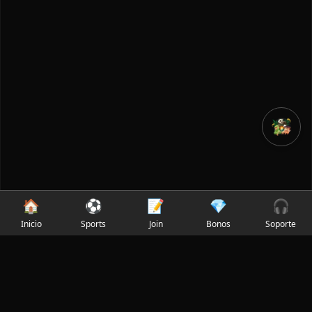
🏠
⚽
📝
💎
🎧
Inicio
Sports
Join
Bonos
Soporte