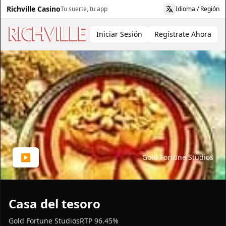
Richville Casino
Tu suerte, tu app
Idioma / Región
Iniciar Sesión
Regístrate Ahora
▶
Gold Fortune Studios
Casa del tesoro
Gold Fortune Studios
RTP 96.45%