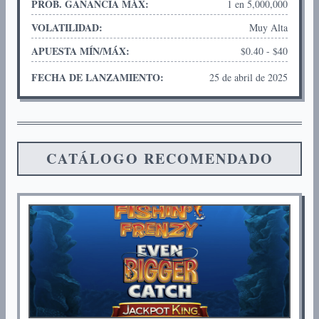
PROB. GANANCIA MÁX:
1 en 5,000,000
VOLATILIDAD:
Muy Alta
APUESTA MÍN/MÁX:
$0.40 - $40
FECHA DE LANZAMIENTO:
25 de abril de 2025
CATÁLOGO RECOMENDADO