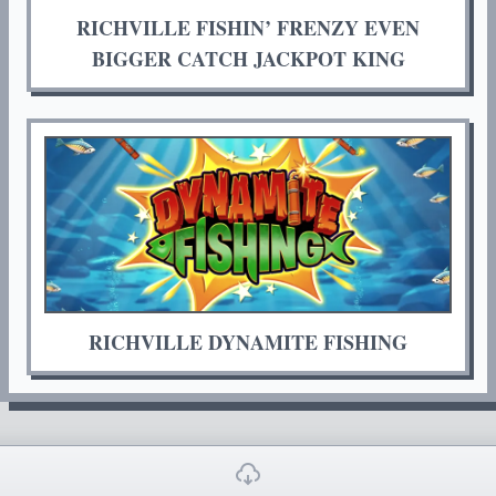
RICHVILLE FISHIN’ FRENZY EVEN
BIGGER CATCH JACKPOT KING
RICHVILLE DYNAMITE FISHING