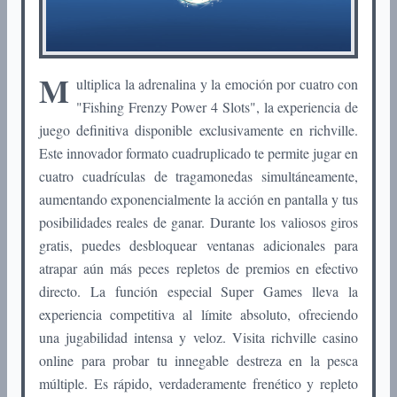
M
ultiplica la adrenalina y la emoción por cuatro con
"Fishing Frenzy Power 4 Slots", la experiencia de
juego definitiva disponible exclusivamente en richville.
Este innovador formato cuadruplicado te permite jugar en
cuatro cuadrículas de tragamonedas simultáneamente,
aumentando exponencialmente la acción en pantalla y tus
posibilidades reales de ganar. Durante los valiosos giros
gratis, puedes desbloquear ventanas adicionales para
atrapar aún más peces repletos de premios en efectivo
directo. La función especial Super Games lleva la
experiencia competitiva al límite absoluto, ofreciendo
una jugabilidad intensa y veloz. Visita richville casino
online para probar tu innegable destreza en la pesca
múltiple. Es rápido, verdaderamente frenético y repleto