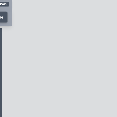
 País
se